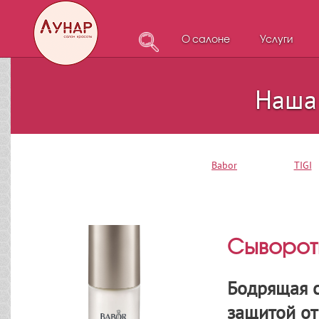
О салоне
Услуги
Наша
Babor
TIGI
Сыворот
Бодрящая с
защитой от