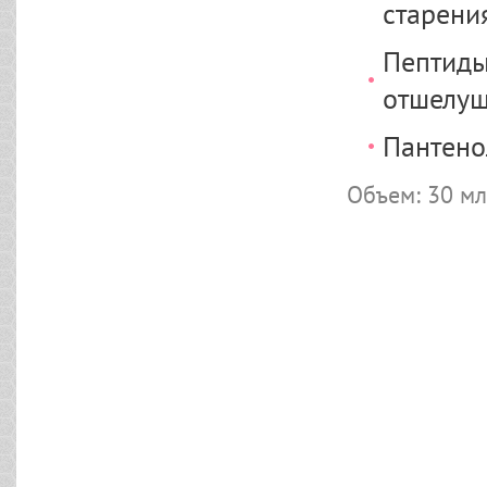
старени
Пептиды
отшелуш
Пантено
Объем: 30 мл