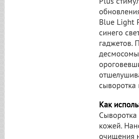
Plus стиму
обновления
Blue Light
синего све
гаджетов. 
десмосомы
ороговевши
отшелушив
сыворотка 
Как исполь
Сыворотка 
кожей. Нан
очищения н