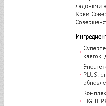
ладонями в
Крем Совер
Совершенст
Ингредиен
Суперпе
клеток;
Энергет
PLUS: с
обновле
Комплек
LIGHT P