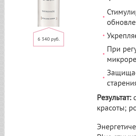
Стимули
обновле
Укрепля
6 340 руб.
При рег
микрор
Защищае
старени
Результат:
красоты; р
Энергетич