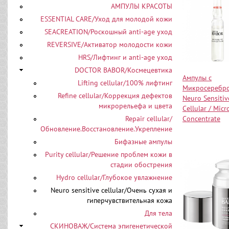
АМПУЛЫ КРАСОТЫ
ESSENTIAL CARE/Уход для молодой кожи
SEACREATION/Роскошный аnti-age уход
REVERSIVE/Активатор молодости кожи
HRS/Лифтинг и anti-age уход
DOCTOR BABOR/Космецевтика
Ампулы с
Lifting cellular/100% лифтинг
Микросеребр
Refine cellular/Коррекция дефектов
Neuro Sensitiv
микрорельефа и цвета
Cellular / Micr
Repair cellular/
Concentrate
Обновление.Восстановление.Укрепление
Бифазные ампулы
Purity cellular/Решение проблем кожи в
стадии обострения
Hydro cellular/Глубокое увлажнение
Neuro sensitive cellular/Очень сухая и
гиперчувствительная кожа
Для тела
СКИНОВАЖ/Система эпигенетической