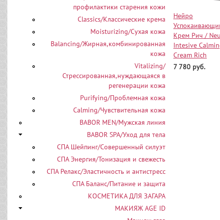
профилактики старения кожи
Нейро
Classics/Классические крема
Успокаивающи
Moisturizing/Сухая кожа
Крем Рич / Ne
Balancing/Жирная,комбинированная
Intesive Calmi
кожа
Cream Rich
Vitalizing/
7 780 руб.
Стрессированная,нуждающаяся в
регенерации кожа
Purifying/Проблемная кожа
Calming/Чувствительная кожа
BABOR MEN/Мужская линия
BABOR SPA/Уход для тела
СПА Шейпинг/Совершенный силуэт
СПА Энергия/Тонизация и свежесть
СПА Релакс/Эластичность и антистресс
СПА Баланс/Питание и защита
КОСМЕТИКА ДЛЯ ЗАГАРА
МАКИЯЖ AGE ID