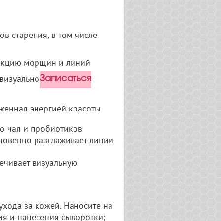
в старения, в том числе
екцию морщин и линий
 визуальной коррекции
Записаться
яженная энергией красоты.
го чая и пробиотиков
гновенно разглаживает линии
ечивает визуальную
ухода за кожей. Наносите на
ия и нанесения сыворотки;