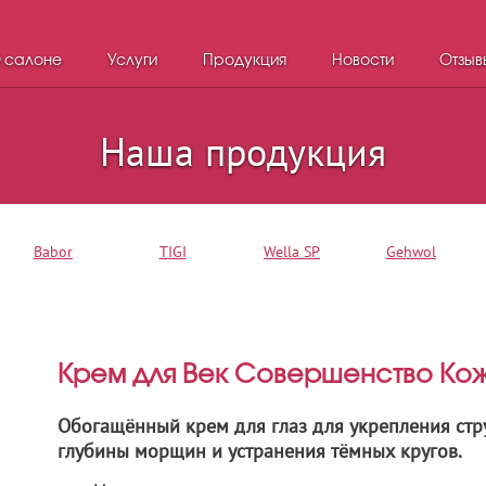
 салоне
Услуги
Продукция
Новости
Отзыв
Наша продукция
Babor
TIGI
Wella SP
Gehwol
Крем для Век Совершенство Ко
Обогащённый крем для глаз для укрепления стр
глубины морщин и устранения тёмных кругов.