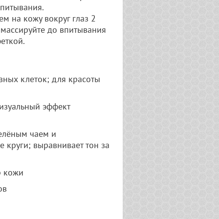
впитывания.
ем на кожу вокруг глаз 2
ромассируйте до впитывания
еткой.
вных клеток; для красоты
визуальный эффект
зелёным чаем и
 круги; выравнивает тон за
р кожи
ов