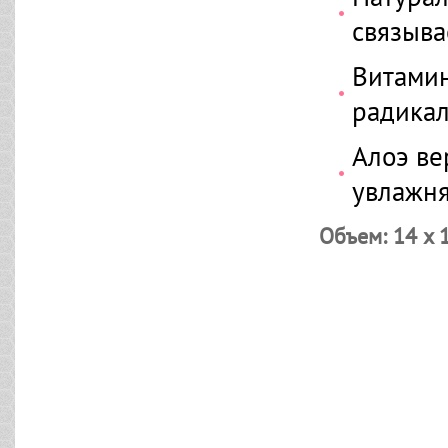
связыва
Витамин
радика
Алоэ ве
увлажня
Объем: 14 х 