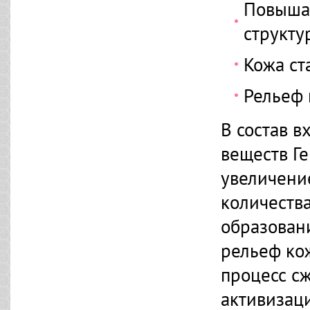
Повышаю
структу
Кожа ст
Рельеф 
В состав 
веществ Г
увеличени
количества
образован
рельеф ко
процесс с
активизац