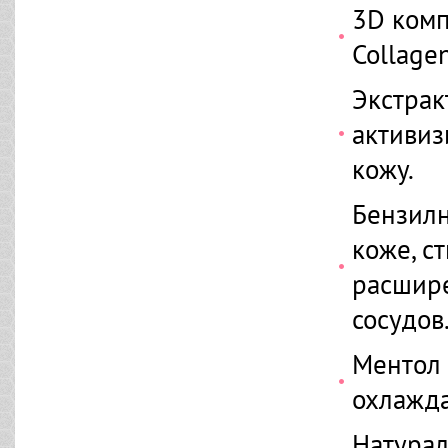
3D комп
Collage
Экстрак
активиз
кожу.
Бензилн
коже, с
расшир
сосудов
Ментол 
охлажд
Натура