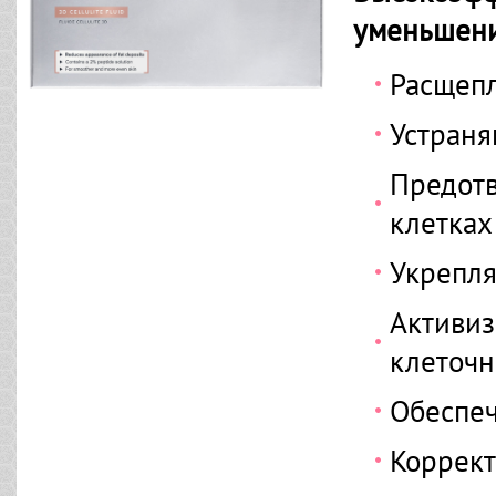
уменьшени
Расщеп
Устраня
Предот
клетках
Укрепля
Активиз
клеточн
Обеспеч
Коррек