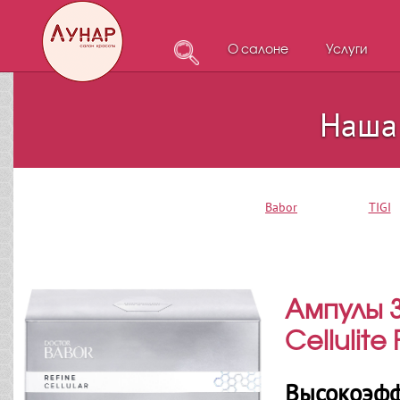
О салоне
Услуги
Наша
Babor
TIGI
Ампулы 
Cellulite 
Высокоэфф