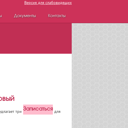
Версия для слабовидящих
ы
Документы
Контакты
зовый
Записаться
длагает три новых тона Лака для