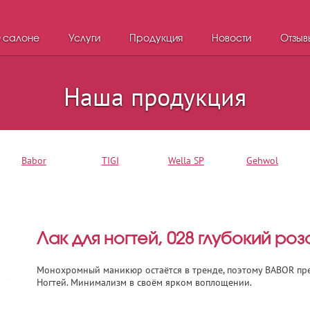
 салоне
Услуги
Продукция
Новости
Отзыв
Наша продукция
Babor
TIGI
Wella SP
Gehwol
Лак для ногтей, 028 глубокий ро
Монохромный маникюр остаётся в тренде, поэтому BABOR пре
Ногтей. Минимализм в своём ярком воплощении.