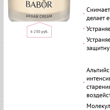
Снимает
делает 
Устраня
6 230 руб.
Устраня
защитну
Альпийс
интенси
старени
воздейс
Молекул