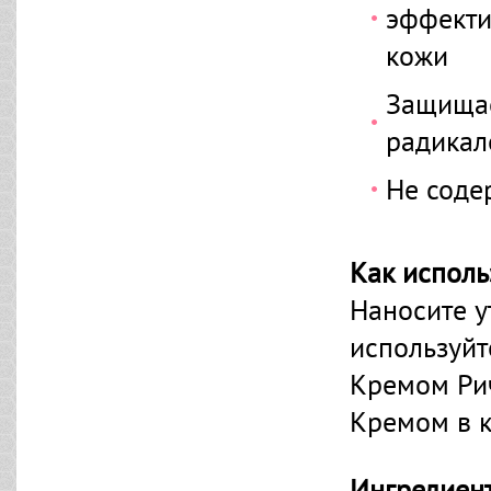
эффекти
кожи
Защищае
радикал
Не соде
Как исполь
Наносите у
используйт
Кремом Ри
Кремом в к
Ингредиен