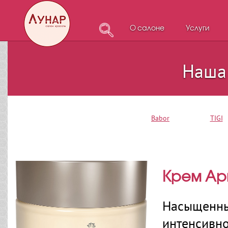
О салоне
Услуги
Наша
Babor
TIGI
Крем Ар
Насыщенны
интенсивно