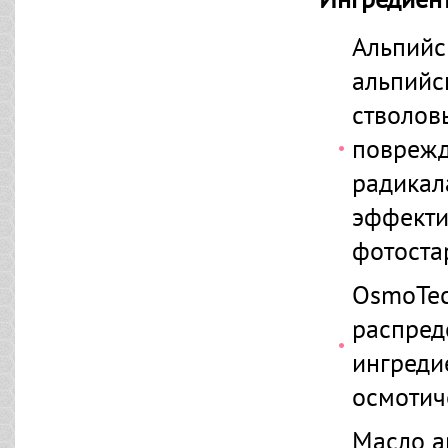
Альпийс
альпийс
стволов
поврежд
радикал
эффекти
фотоста
OsmoTec
распред
ингреди
осмотич
Масло а