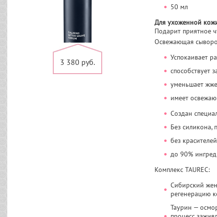
50 мл
Для ухоженной кожи
Подарит приятное ч
Освежающая сыворо
Успокаивает р
3 380 руб.
способствует 
уменьшает жжен
имеет освежаю
Создан специа
Без силикона, 
без красителей
до 90% ингред
Комплекс TAUREC:
Сибирский жен
регенерацию ко
Таурин — осмо
процесс зажив