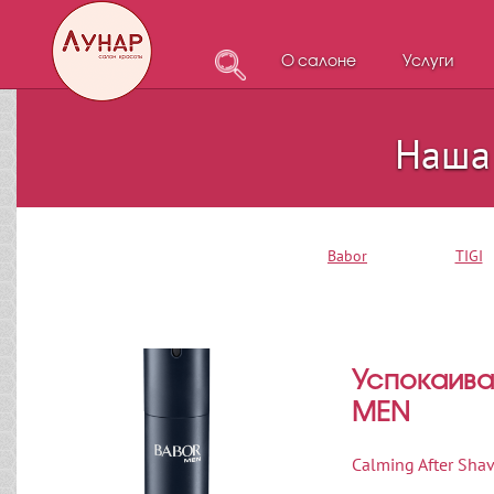
О салоне
Услуги
Наша
Babor
TIGI
Успокаива
MEN
Calming After Sh