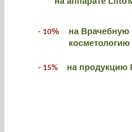
на аппарате Lift
o
%
на Врачебную
- 10
косметологию
на продукцию 
- 15%